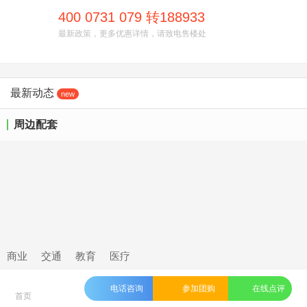
400 0731 079 转188933
最新政策，更多优惠详情，请致电售楼处
最新动态
new
周边配套
商业
交通
教育
医疗
电话咨询
参加团购
在线点评
网友点评
写点评，赚积分，领奖品！
首页