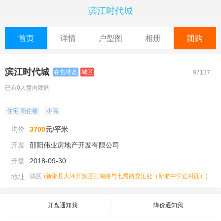
滨江时代城
首页
详情
户型图
相册
团购
滨江时代城
在售楼盘
城区
97137
已有0人意向团购
住宅 商住楼
小高
均价
3700
元/平米
开发
邵阳伟业房地产开发有限公司
开盘
2018-09-30
地址
城区
(
新邵县大坪开发区江南路与七秀路交汇处（新航中学正对面）
)
开盘通知我
降价通知我