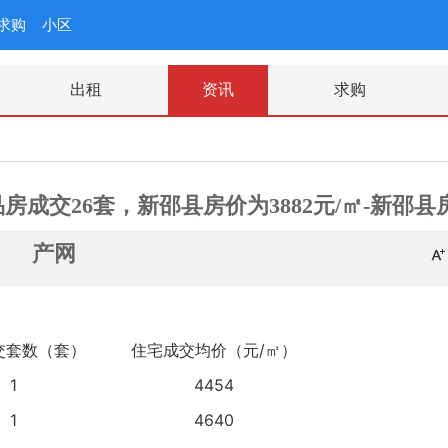
求购
小区
出租
资讯
求购
商品房成交26套，新邵县房价为3882元/㎡-新邵县
产网
交套数（套）
住宅成交均价（元/㎡）
1
4454
1
4640