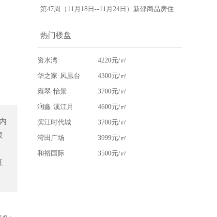
房地产网
网签成交28套，新邵房价为4051元/㎡-新邵县
第47周（11月18日--11月24日）新邵商品房住
房地产网
宅网签成交22套，新邵房价为4029元/㎡-新邵
热门楼盘
县房地产网
资水湾
4220元/㎡
华之家·凤凰台
4300元/㎡
雍翠·怡景
3700元/㎡
润鑫·溪江月
4600元/㎡
内
滨江时代城
3700元/㎡
表
湾田广场
3999元/㎡
和裕国际
3500元/㎡
征