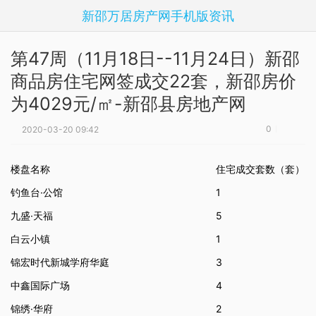
新邵万居房产网手机版资讯
第47周（11月18日--11月24日）新邵
商品房住宅网签成交22套，新邵房价
为4029元/㎡-新邵县房地产网
0
2020-03-20 09:42
楼盘名称
住宅成交套数（套）
钓鱼台·公馆
1
九盛·天福
5
白云小镇
1
锦宏时代新城学府华庭
3
中鑫国际广场
4
锦绣·华府
2