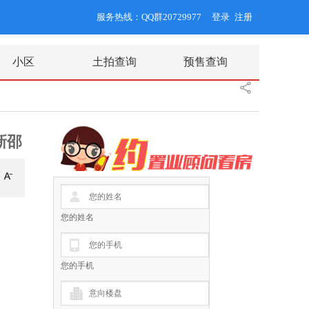
服务热线：QQ群20729977
登录
注册
/
小区
土拍查询
预售查询
新邵
您的姓名
您的手机