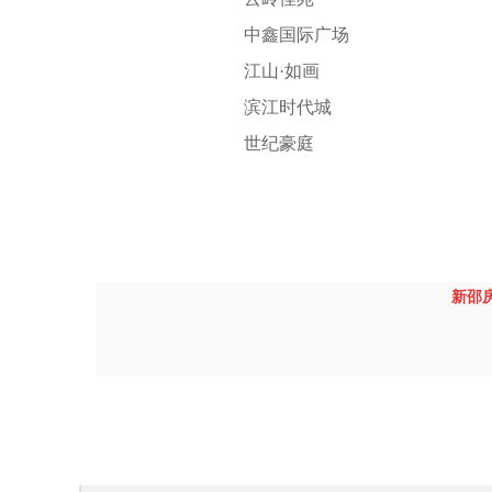
中鑫国际广场
江山·如画
滨江时代城
世纪豪庭
新邵