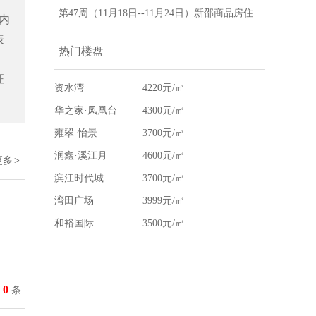
房地产网
网签成交28套，新邵房价为4051元/㎡-新邵县
第47周（11月18日--11月24日）新邵商品房住
内
房地产网
宅网签成交22套，新邵房价为4029元/㎡-新邵
表
热门楼盘
县房地产网
征
资水湾
4220元/㎡
华之家·凤凰台
4300元/㎡
雍翠·怡景
3700元/㎡
润鑫·溪江月
4600元/㎡
更多
>
滨江时代城
3700元/㎡
湾田广场
3999元/㎡
和裕国际
3500元/㎡
0
条