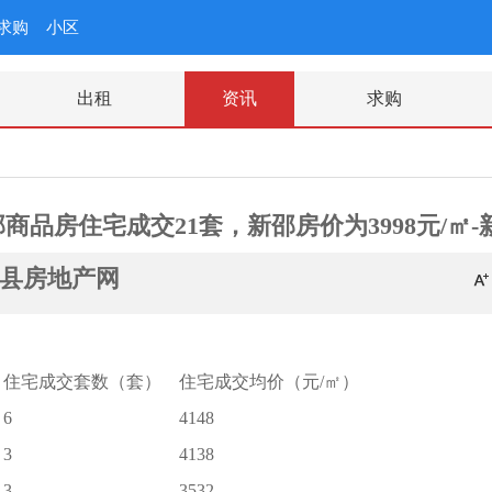
求购
小区
出租
资讯
求购
）新邵商品房住宅成交21套，新邵房价为3998元/㎡-
县房地产网
住宅成交套数（套）
住宅成交均价（元/㎡）
6
4148
3
4138
3
3532